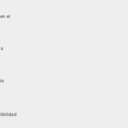
en el
la
ia
ibilidad