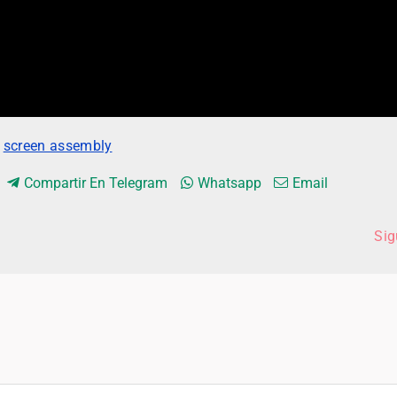
,
screen assembly
Compartir En Telegram
Whatsapp
Email
Sig