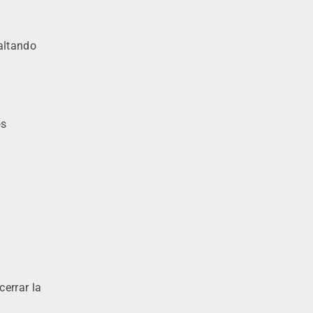
saltando
os
errar la