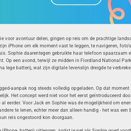
ie voor avontuur delen, gingen op reis om
de prachtige land
zijn iPhone om elk
moment vast te leggen, te navigeren, foto's
uis. Sophie daarentegen gebruikte haar telefoon spaarzaam 
nt. Op een avond, terwijl ze
midden in Fiordland
National Park
lege batterij, wat zijn digitale levenslijn dreigde
te verbreke
ugged-aanpak nog steeds volledig opgeladen. Op dat moment
elijk. Het concept werd niet voor het eerst geïntroduceerd doo
al eerder. Voor Jack en Sophie was de mogelijkheid om energ
andere te lenen, echter meer dan alleen handig - het was een 
 hun reis ongestoord kon doorgaan.
je iPhone-
batterij uitleggen, zodat
je net als Sophie goed voor