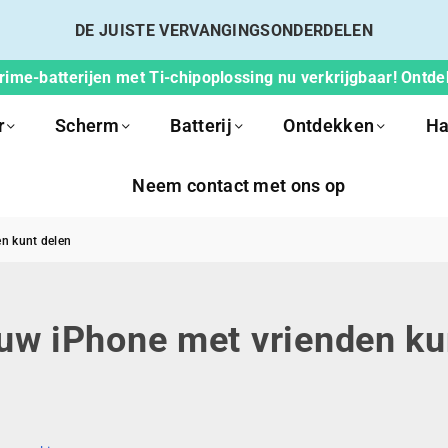
DE JUISTE VERVANGINGSONDERDELEN
ime-batterijen met Ti-chipoplossing nu verkrijgbaar! Ontd
r
Scherm
Batterij
Ontdekken
Ha
Neem contact met ons op
en kunt delen
 uw iPhone met vrienden ku