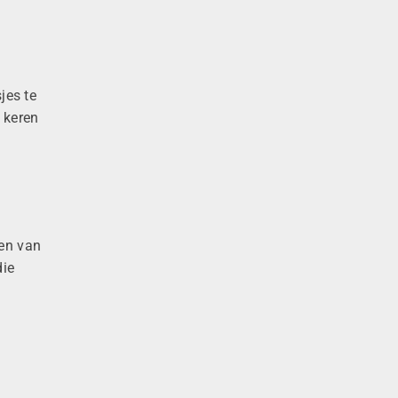
jes te
 keren
gen van
die