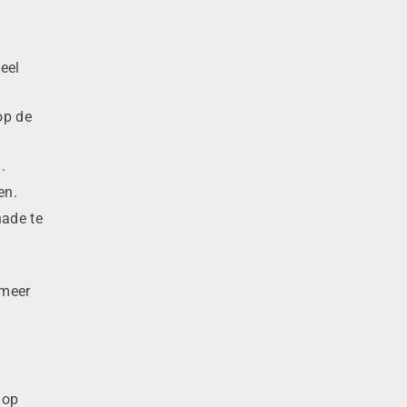
eel
op de
.
en.
ade te
 meer
 op