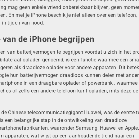
gang mag geen enkele vriend onbereikbaar blijven, geen mome
n. En met je iPhone beschik je niet alleen over een telefoon,
 in tijden van nood.
e van de iPhone begrijpen
en van batterijvermogen te begrijpen voordat u zich in het pr
 bilateraal opladen genoemd, is een functie waarmee een sm
ngeren als
draadloze
oplader voor andere apparaten. Dit betek
logie
hun batterijvermogen draadloos kunnen delen
met ander
martphone in een draagbare oplader of powerbank
, waarmee
hes of zelfs een andere telefoon kunt opladen, mits deze de 
 de Chinese
telecommunicatiegigant Huawei, was de eerste t
is een belangrijke stap
in de ontwikkeling van draadloze
martphonefabrikanten, waaronder Samsung, Huawei en Apple,
un
apparaten, wat wijst op
een aanhoudende trend naar een