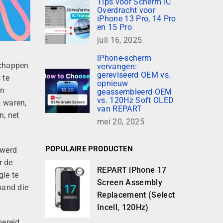
Tips voor Scherm IC
Overdracht voor
iPhone 13 Pro, 14 Pro
en 15 Pro
juli 16, 2025
iPhone-scherm
schappen
vervangen:
gereviseerd OEM vs.
 te
opnieuw
en
geassembleerd OEM
vs. 120Hz Soft OLED
 waren,
van REPART
n, net
mei 20, 2025
POPULAIRE PRODUCTEN
 werd
r de
REPART iPhone 17
ie te
Screen Assembly
band die
Replacement (Select
Incell, 120Hz)
bereid