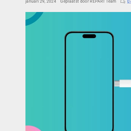
januari 29, 2024
Geplaatst door REPART Team
0