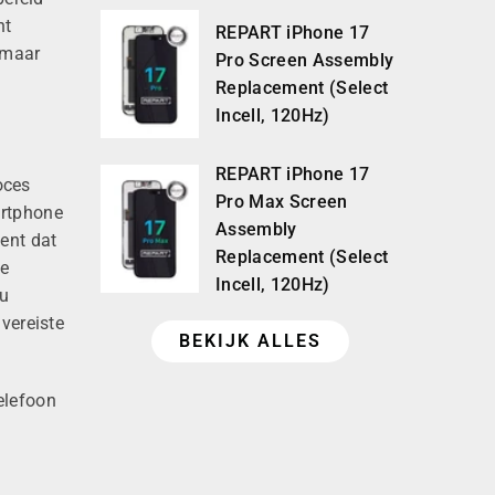
nt
REPART iPhone 17
 maar
Pro Screen Assembly
Replacement (Select
Incell, 120Hz)
REPART iPhone 17
oces
Pro Max Screen
artphone
Assembly
ent dat
Replacement (Select
e
Incell, 120Hz)
u
vereiste
BEKIJK ALLES
elefoon