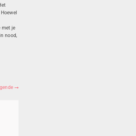
Het
 Hoewel
 met je
 in
nood,
lgende