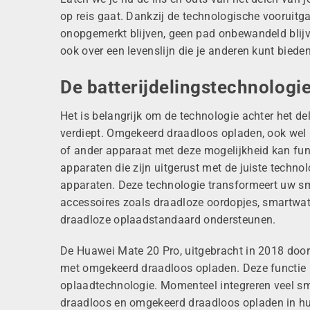
op reis gaat. Dankzij de technologische vooruit
onopgemerkt blijven, geen pad onbewandeld blijve
ook over een levenslijn die je anderen kunt bieden
De batterijdelingstechnologi
Het is
belangrijk
om de technologie achter het del
verdiept. Omgekeerd draadloos opladen, ook wel
of ander apparaat met deze mogelijkheid kan fu
apparaten die zijn uitgerust met de juiste techno
apparaten. Deze technologie transformeert uw s
accessoires zoals
draadloze
oordopjes, smartwatc
draadloze oplaadstandaard ondersteunen.
De Huawei Mate 20 Pro, uitgebracht in 2018
door
met omgekeerd
draadloos
opladen. Deze functie 
oplaadtechnologie.
Momenteel integreren veel s
draadloos en omgekeerd
draadloos
opladen in h