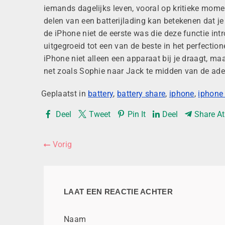
iemands dagelijks
leven,
vooral op kritieke mome
delen van een batterijlading kan betekenen dat j
de iPhone niet de eerste was die deze functie intr
uitgegroeid tot een van de beste in het perfectio
iPhone niet alleen een apparaat bij je draagt, maa
net zoals Sophie naar Jack te midden van
de ad
Geplaatst in
battery
,
battery share
,
iphone
,
iphone 
Deel
Tweet
Pin It
Deel
Share A
Vorig
LAAT EEN REACTIE ACHTER
Naam