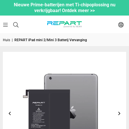
Nieuwe Prime-batterijen met Ti-chipoplossing nu
verkrijgbaar! Ontdek meer >>
Huis
|
REPART iPad mini 2/Mini 3 Batterij Vervanging