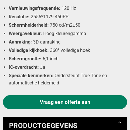
Vernieuwingsfrequentie:
120 Hz
Resolutie:
2556*1179 460PPI
Schermhelderheid:
750 cd/m2±50
Weergavekleur:
Hoog kleurengamma
Aanraking:
3D-aanraking
Volledige kijkhoek:
360° volledige hoek
Schermgrootte:
6,1 inch
IC-overdracht:
Ja
Speciale kenmerken:
Ondersteunt True Tone en
automatische helderheid
Vraag een offerte aan
PRODUCTGEGEVENS