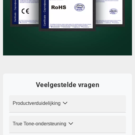
Veelgestelde vragen
Productverduidelijking
V: Is dit een origineel Apple-scherm? Hoe
True Tone-ondersteuning
is de beeldkwaliteit in vergelijking met
andere schermen?