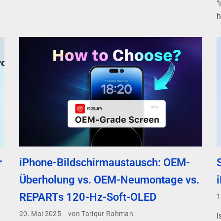
"
h
r
iPhone-Bildschirmaustausch: OEM-
Überholung vs. OEM-Neumontage vs.
REPARTs 120-Hz-Soft-OLED
1
20. Mai 2025
von Tariqur Rahman
I