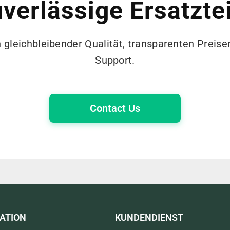
verlässige Ersatzte
n gleichbleibender Qualität, transparenten Prei
Support.
Contact Us
ATION
KUNDENDIENST