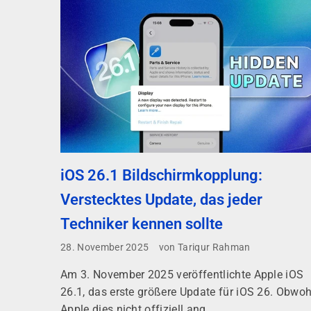
iOS 26.1 Bildschirmkopplung:
Verstecktes Update, das jeder
Techniker kennen sollte
28. November 2025
von Tariqur Rahman
Am 3. November 2025 veröffentlichte Apple iOS
26.1, das erste größere Update für iOS 26. Obwoh
Apple dies nicht offiziell ang...