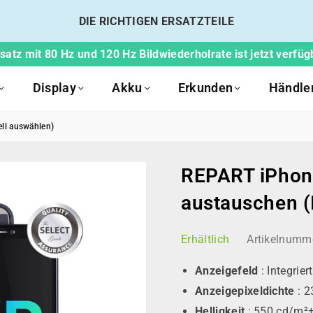
DIE RICHTIGEN ERSATZTEILE
atz mit 80 Hz und 120 Hz Bildwiederholrate ist jetzt verfüg
Display
Akku
Erkunden
Händle
ll auswählen)
REPART iPhone
austauschen (
Erhältlich
Artikelnumm
Anzeigefeld
: Integrie
Anzeigepixeldichte
: 2
Helligkeit
: 550 cd/m²