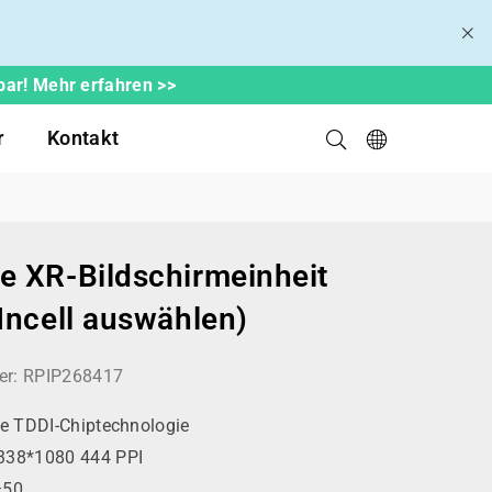
bar! Mehr erfahren >>
r
Kontakt
 XR-Bildschirmeinheit
Incell auswählen)
er:
RPIP268417
rte TDDI-Chiptechnologie
338*1080 444 PPI
±50