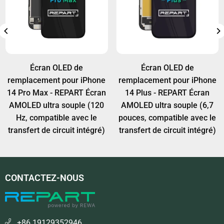
techniques professionnels pour le transfert de la
module Face ID d'origine (haut-parleur d'oreille et
puce.
nappe du capteur) est correctement transféré sur
le nouvel écran.
Écran OLED de
Écran OLED de
remplacement pour iPhone
remplacement pour iPhone
14 Pro Max - REPART Écran
14 Plus - REPART Écran
AMOLED ultra souple (120
AMOLED ultra souple (6,7
Hz, compatible avec le
pouces, compatible avec le
transfert de circuit intégré)
transfert de circuit intégré)
CONTACTEZ-NOUS
+86 19129352946