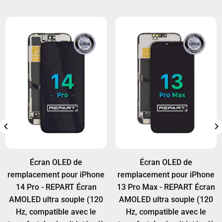
dommages causés lors de l'installation ne sont
conservent leur forme et leur alignement sous la
lors du montage.
pas couverts. Les clients grossistes peuvent
pression et la chaleur, assurant un ajustement
bénéficier d'extensions de garantie. Voir les
constant lors du collage OCA.
détails :
Politique de garantie
Écran OLED de
Écran OLED de
remplacement pour iPhone
remplacement pour iPhone
14 Pro - REPART Écran
13 Pro Max - REPART Écran
AMOLED ultra souple (120
AMOLED ultra souple (120
Hz, compatible avec le
Hz, compatible avec le