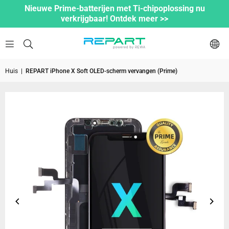
Nieuwe Prime-batterijen met Ti-chipoplossing nu
verkrijgbaar! Ontdek meer >>
Huis
|
REPART iPhone X Soft OLED-scherm vervangen (Prime)