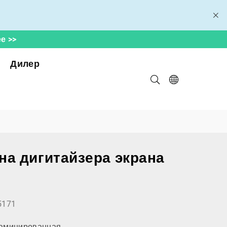
е >>
Дилер
на дигитайзера экрана
5171
аминированная