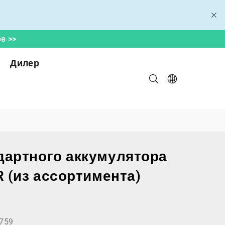
е >>
Дилер
дартного аккумулятора
R (из ассортимента)
759