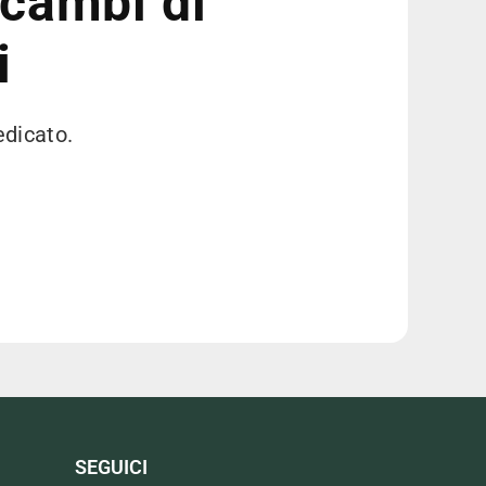
icambi di
i
edicato.
SEGUICI