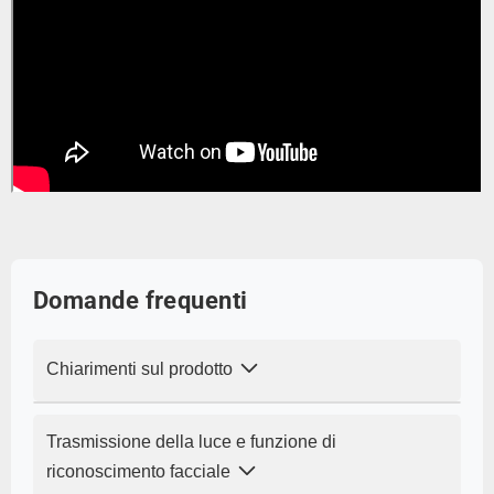
Domande frequenti
Chiarimenti sul prodotto
D: Si tratta di una lente frontale in vetro
Trasmissione della luce e funzione di
originale Apple?
riconoscimento facciale
A:
No, si tratta di una lente anteriore in vetro di