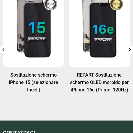
garanzia aggiuntive. Per maggiori dettagli, visita
la pagina:
Politica di garanzia
.
Sostituzione schermo
REPART Sostituzione
iPhone 15 (selezionare
schermo OLED morbido per
Incell)
iPhone 16e (Prime, 120Hz)
CONTATTACI