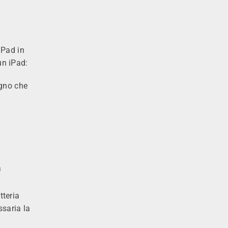
 iPad in
un iPad:
egno che
a
tteria
ssaria la