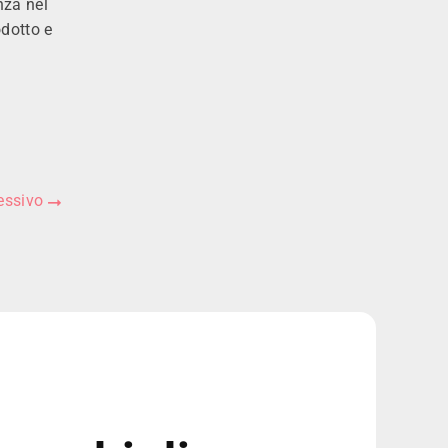
nza nel
odotto e
essivo