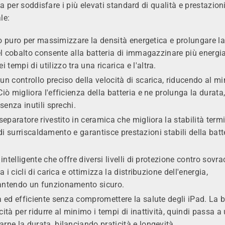
a per soddisfare i più elevati standard di qualità e prestazioni
le:
lto puro per massimizzare la densità energetica e prolungare l
del cobalto consente alla batteria di immagazzinare più energi
empi di utilizzo tra una ricarica e l'altra.
n controllo preciso della velocità di scarica, riducendo al m
iò migliora l'efficienza della batteria e ne prolunga la durata
senza inutili sprechi.
separatore rivestito in ceramica che migliora la stabilità term
o di surriscaldamento e garantisce prestazioni stabili della batt
intelligente che offre diversi livelli di protezione contro sovra
 i cicli di carica e ottimizza la distribuzione dell'energia,
rantendo un funzionamento sicuro.
a ed efficiente senza compromettere la salute degli iPad. La b
ità per ridurre al minimo i tempi di inattività, quindi passa a
rne la durata, bilanciando praticità e longevità.