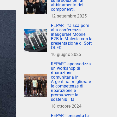
sulle soluzioni di
abbinamento dei
componenti.
12 settembre 2025
REPART fa scalpore
alla conferenza
inaugurale Mobile
B2B in Malesia con la
presentazione di Soft
OLED
10 giugno 2025
REPART sponsorizza
un workshop di
riparazione
comunitaria in
Argentina: migliorare
le competenze di
riparazione e
promuovere la
sostenibilità
18 ottobre 2024
REPART presenta la