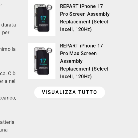
,
REPART iPhone 17
Pro Screen Assembly
Replacement (Select
a durata
Incell, 120Hz)
a per
REPART iPhone 17
inimo la
Pro Max Screen
,
Assembly
Replacement (Select
ica. Ciò
Incell, 120Hz)
eria nel
VISUALIZZA TUTTO
ccarico,
atteria
 una