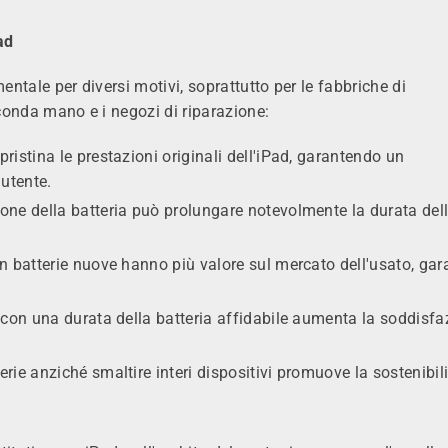
ad
entale per diversi motivi, soprattutto per le fabbriche di
econda mano e i negozi di riparazione:
pristina le prestazioni originali dell'iPad, garantendo un
'utente.
ione della batteria può prolungare notevolmente la durata dell
con batterie nuove hanno più valore sul mercato dell'usato, ga
vi con una durata della batteria affidabile aumenta la soddisf
terie anziché smaltire interi dispositivi promuove la sostenibil