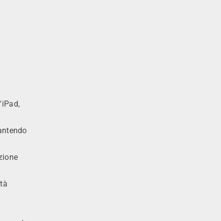
'iPad,
rantendo
azione
ità