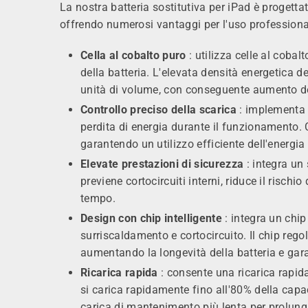
La nostra batteria sostitutiva per iPad è progettat
offrendo numerosi vantaggi per l'uso professiona
Cella al cobalto puro
: utilizza celle al coba
della batteria. L'elevata densità energetica 
unità di volume, con conseguente aumento dei t
Controllo preciso della scarica
: implementa u
perdita di energia durante il funzionamento. C
garantendo un utilizzo efficiente dell'energia 
Elevate prestazioni di sicurezza
: integra un 
previene cortocircuiti interni, riduce il rischi
tempo.
Design con chip intelligente
: integra un chip 
surriscaldamento e cortocircuito. Il chip regola
aumentando la longevità della batteria e ga
Ricarica rapida
: consente una ricarica rapid
si carica rapidamente fino all'80% della capac
carica di mantenimento più lenta per prolunga