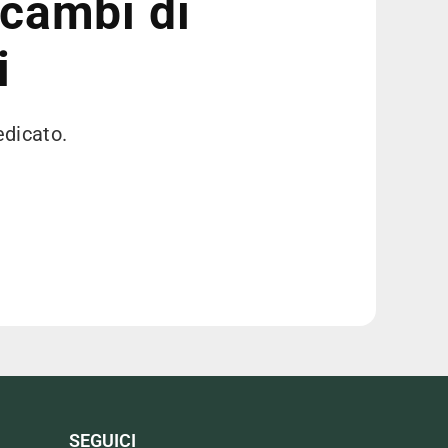
icambi di
i
edicato.
SEGUICI