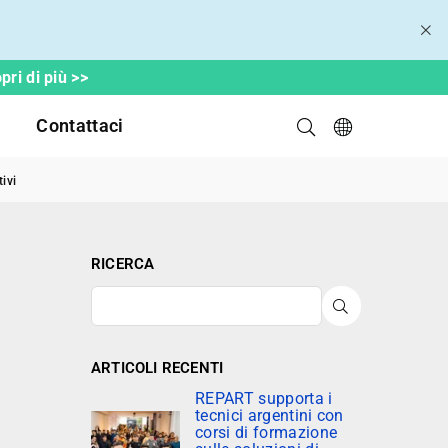
ri di più >>
Contattaci
tivi
RICERCA
INVIA
ARTICOLI RECENTI
REPART supporta i
tecnici argentini con
corsi di formazione