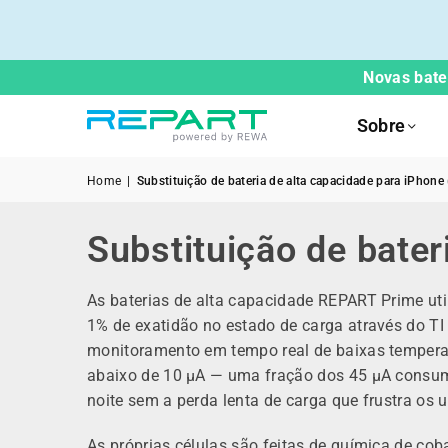
Novas bater
Sobre
Home
|
Substituição de bateria de alta capacidade para iPhone
Substituição de bater
As baterias de alta capacidade REPART Prime uti
1% de exatidão no estado de carga através do T
monitoramento em tempo real de baixas tempera
abaixo de 10 µA — uma fração dos 45 µA consumi
noite sem a perda lenta de carga que frustra os us
As próprias células são feitas de química de co