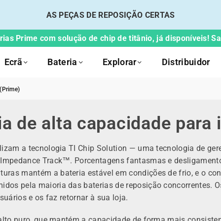
AS PEÇAS DE REPOSIÇÃO CERTAS
ias Prime com solução de chip de titânio, já disponíveis! S
Ecrã
Bateria
Explorar
Distribuidor
 (Prime)
ia de alta capacidade para
lizam a tecnologia TI Chip Solution — uma tecnologia de ger
I Impedance Track™. Porcentagens fantasmas e desligamento
turas mantém a bateria estável em condições de frio, e o 
dos pela maioria das baterias de reposição concorrentes. 
uários e os faz retornar à sua loja.
balto puro, que mantém a capacidade de forma mais consisten