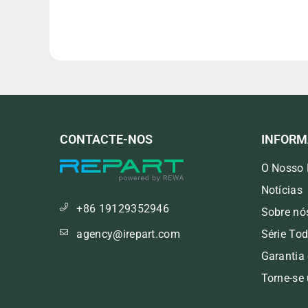
CONTACTE-NOS
INFOR
O Nosso 
Notícias
+86 19129352946
Sobre nó
agency@irepart.com
Série To
Garantia
Torne-se