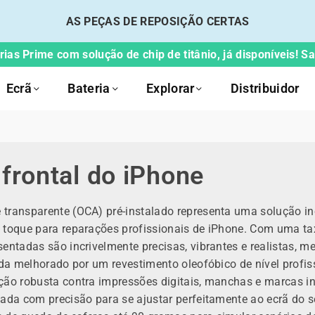
AS PEÇAS DE REPOSIÇÃO CERTAS
ias Prime com solução de chip de titânio, já disponíveis! S
Ecrã
Bateria
Explorar
Distribuidor
 frontal do iPhone
 transparente (OCA) pré-instalado representa uma solução in
 toque para reparações profissionais de iPhone. Com uma ta
entadas são incrivelmente precisas, vibrantes e realistas, m
inda melhorado por um revestimento oleofóbico de nível profi
ão robusta contra impressões digitais, manchas e marcas inde
tada com precisão para se ajustar perfeitamente ao ecrã do 