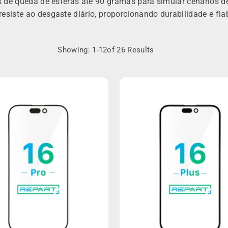
es de queda de esferas até 90 gramas para simular cenários d
resiste ao desgaste diário, proporcionando durabilidade e f
Showing: 1-12of 26 Results