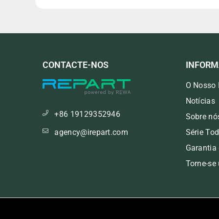
CONTACTE-NOS
INFOR
O Nosso 
Notícias
+86 19129352946
Sobre nó
agency@irepart.com
Série To
Garantia
Torne-se