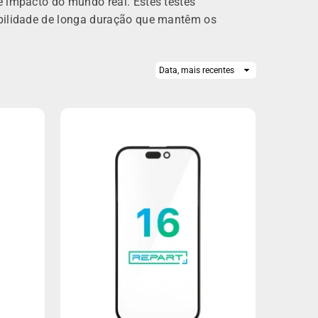
e impacto do mundo real. Estes testes
iabilidade de longa duração que mantêm os
Ordenar