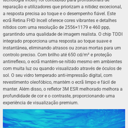
reparação e utilizadores que priorizam a nitidez excecional,
a resposta precisa ao toque e o desempenho fiável. Este
ecrã Retina FHD Incell oferece cores vibrantes e detalhes
nítidos com uma resolução de 2556×1179 e 460 ppp,
garantindo uma qualidade de imagem realista. O chip TDDI
integrado proporciona uma resposta ao toque suave e
instantânea, eliminando atrasos ou zonas mortas para um
controlo preciso. Com brilho até 650 cd/m² e proteção
antirreflexo, o ecrã mantém-se nítido mesmo em ambientes
com muita luz ou quando visualizado através de óculos de
sol. O seu vidro temperado anti-impressão digital, com
revestimento oleofóbico, mantém o ecrã limpo e fácil de
manter. Além disso, o refletor 3M ESR melhorado melhora a
profundidade de cor e o contraste, proporcionando uma
experiência de visualização premium.