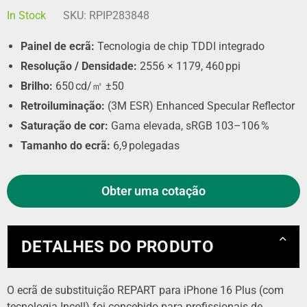
In Stock
SKU:
RPIP283848
Painel de ecrã:
Tecnologia de chip TDDI integrado
Resolução / Densidade:
2556 × 1179, 460 ppi
Brilho:
650 cd/㎡ ±50
Retroiluminação:
(3M ESR) Enhanced Specular Reflector
Saturação de cor:
Gama elevada, sRGB 103–106 %
Tamanho do ecrã:
6,9 polegadas
Obter uma cotação
DETALHES DO PRODUTO
O ecrã de substituição REPART para iPhone 16 Plus (com
tecnologia Incell) foi concebido para profissionais de