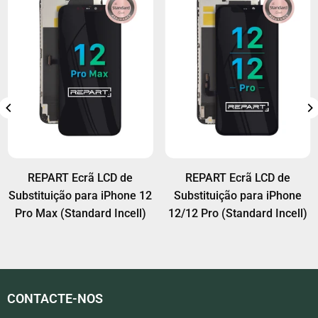
potencialmente eliminar ou reduzir o aviso de
"Peça Desconhecida". Recomendamos a
substituição do ecrã?
utilização de ferramentas e técnicas profissionais
R:
Sim, o Face ID funcionará normalmente se o
para a transferência do CI.
módulo original do Face ID (altifalante auricular e
cabo flexível do sensor) for transferido
corretamente para o novo ecrã.
REPART Ecrã LCD de
REPART Ecrã LCD de
Substituição para iPhone 12
Substituição para iPhone
Pro Max (Standard Incell)
12/12 Pro (Standard Incell)
CONTACTE-NOS