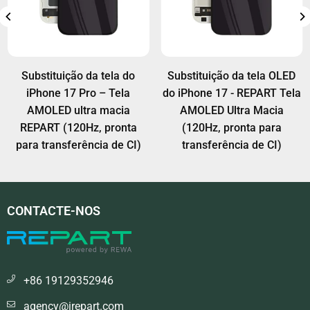
a tela OLED
Substituição de Ecrã OLED
Substituição de
REPART Tela
iPhone 16 – REPART Ultra
iPhone 15 – RE
ra Macia
Soft AMOLED (Pronto para
Soft AMOLED (P
nta para
transferência IC)
transferênc
a de CI)
CONTACTE-NOS
+86 19129352946
agency@irepart.com