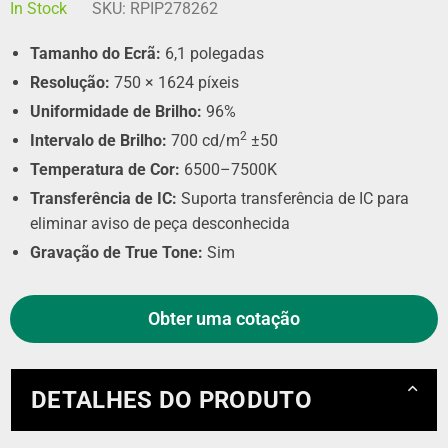
In Stock
SKU:
RPIP278262
Tamanho do Ecrã:
6,1 polegadas
Resolução:
750 × 1624 píxeis
Uniformidade de Brilho:
96%
2
Intervalo de Brilho:
700 cd/m
±50
Temperatura de Cor:
6500–7500K
Transferência de IC:
Suporta transferência de IC para
eliminar aviso de peça desconhecida
Gravação de True Tone:
Sim
Obter uma cotação
DETALHES DO PRODUTO