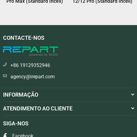
andard Incell)
Pro (Standard Incell)
(Incell S
CONTACTE-NOS
+86 19129352946
agency@irepart.com
INFORMAÇÃO
ATENDIMENTO AO CLIENTE
SIGA-NOS
Facebook