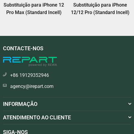
ra iPhone
Substituição para iPhone 11
Substituição iP
rd Incell)
Pro (Standard Incell)
(Incell Stand
CONTACTE-NOS
+86 19129352946
agency@irepart.com
INFORMAÇÃO
ATENDIMENTO AO CLIENTE
SIGA-NOS