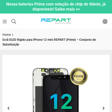
Novas baterias Prime com solução de chip de titânio, já
disponíveis! Saiba mais >>
Home
|
Ecrã OLED Rígido para iPhone 12 mini REPART (Prime) – Conjunto de
Substituição