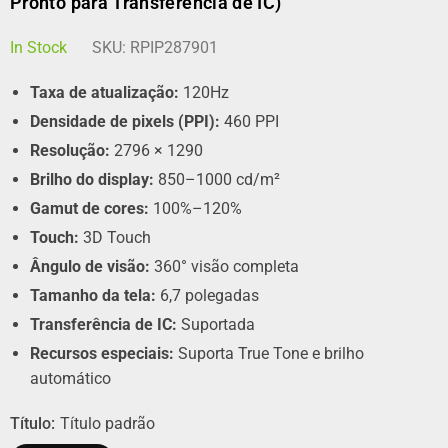
Pronto para Transferência de IC)
In Stock
SKU:
RPIP287901
Taxa de atualização:
120Hz
Densidade de pixels (PPI):
460 PPI
Resolução:
2796 × 1290
Brilho do display:
850–1000 cd/m²
Gamut de cores:
100%–120%
Touch:
3D Touch
Ângulo de visão:
360° visão completa
Tamanho da tela:
6,7 polegadas
Transferência de IC:
Suportada
Recursos especiais:
Suporta True Tone e brilho
automático
Título:
Título padrão