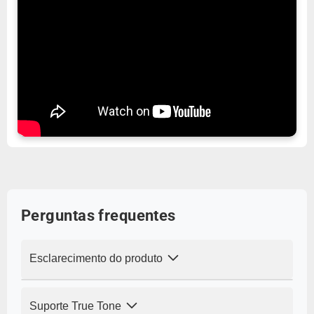
Perguntas frequentes
Esclarecimento do produto
P: Este ecrã é original da Apple? Como se
Suporte True Tone
compara a qualidade da imagem?