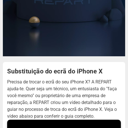
Substituição do ecrã do iPhone X
Precisa de trocar o ecrã do seu iPhone X? A REPART
ajuda-te. Quer seja um técnico, um entusiasta do "faça
você mesmo" ou proprietário de uma empresa de
reparação, a REPART criou um vídeo detalhado para o
guiar no processo de troca do ecrã do iPhone X. Veja o
vídeo abaixo para conferir o guia completo.