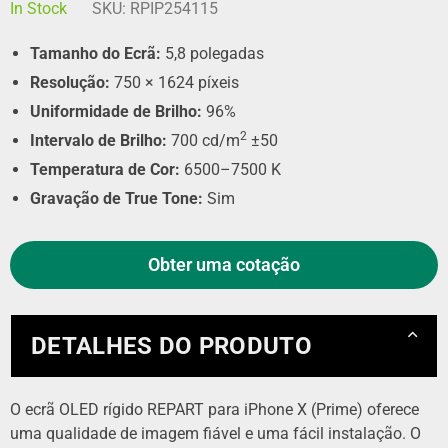
In Stock
SKU:
RPIP254115
Tamanho do Ecrã:
5,8 polegadas
Resolução:
750 × 1624 píxeis
Uniformidade de Brilho:
96%
2
Intervalo de Brilho:
700 cd/m
±50
Temperatura de Cor:
6500–7500 K
Gravação de True Tone:
Sim
Obter uma cotação
DETALHES DO PRODUTO
O ecrã OLED rígido REPART para iPhone X (Prime) oferece
uma qualidade de imagem fiável e uma fácil instalação. O