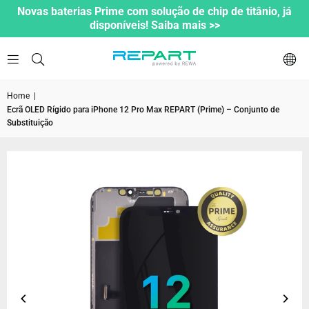
Novas baterias Prime com solução de chip de titânio, já
disponíveis! Saiba mais >>
Home
|
Ecrã OLED Rígido para iPhone 12 Pro Max REPART (Prime) – Conjunto de
Substituição